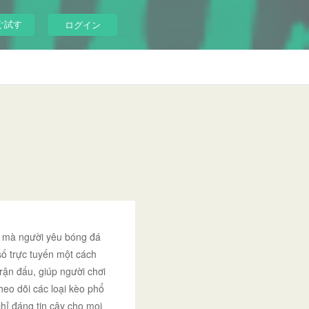
ぐ試す
ログイン
ệu mà người yêu bóng đá
 số trực tuyến một cách
trận đấu, giúp người chơi
eo dõi các loại kèo phổ
chỉ đáng tin cậy cho mọi