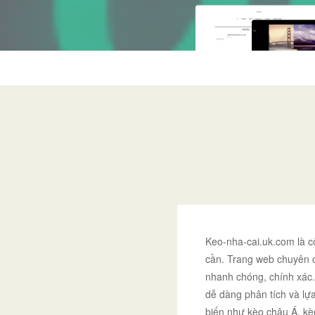
Keo-nha-cai.uk.com là c
cần. Trang web chuyên 
nhanh chóng, chính xác. 
dễ dàng phân tích và lự
biến như kèo châu Á, kèo