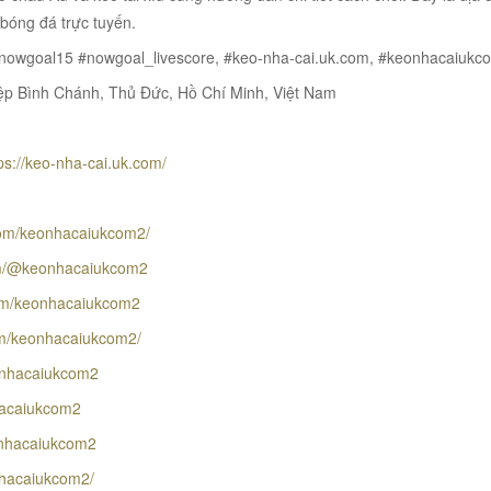
 bóng đá trực tuyến.
nowgoal15 #nowgoal_livescore, #keo-nha-cai.uk.com, #keonhacaiukc
Hiệp Bình Chánh, Thủ Đức, Hồ Chí Minh, Việt Nam
ps://keo-nha-cai.uk.com/
com/keonhacaiukcom2/
om/@keonhacaiukcom2
com/keonhacaiukcom2
com/keonhacaiukcom2/
eonhacaiukcom2
nhacaiukcom2
onhacaiukcom2
onhacaiukcom2/