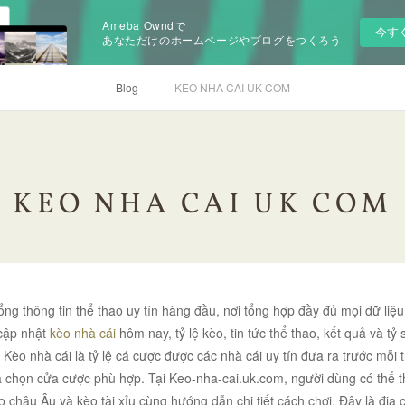
Ameba Owndで
今す
あなただけのホームページやブログをつくろう
Blog
KEO NHA CAI UK COM
KEO NHA CAI UK COM
ổng thông tin thể thao uy tín hàng đầu, nơi tổng hợp đầy đủ mọi dữ li
cập nhật
kèo nhà cái
hôm nay, tỷ lệ kèo, tin tức thể thao, kết quả và tỷ
Kèo nhà cái là tỷ lệ cá cược được các nhà cái uy tín đưa ra trước mỗi 
a chọn cửa cược phù hợp. Tại Keo-nha-cai.uk.com, người dùng có thể th
 châu Âu và kèo tài xỉu cùng hướng dẫn chi tiết cách chơi. Đây là địa 