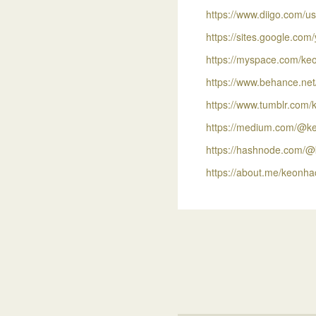
https://www.diigo.com/
https://sites.google.com/
https://myspace.com/k
https://www.behance.ne
https://www.tumblr.com
https://medium.com/@k
https://hashnode.com/
https://about.me/keonh